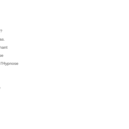
 ?
as.
hant
se
 l'Hypnose
e