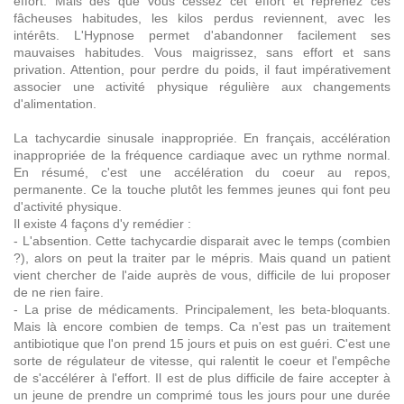
effort. Mais dés que vous cessez cet effort et reprenez ces
fâcheuses habitudes, les kilos perdus reviennent, avec les
intérêts. L'Hypnose permet d'abandonner facilement ses
mauvaises habitudes. Vous maigrissez, sans effort et sans
privation. Attention, pour perdre du poids, il faut impérativement
associer une activité physique régulière aux changements
d'alimentation.
La tachycardie sinusale inappropriée. En français, accélération
inappropriée de la fréquence cardiaque avec un rythme normal.
En résumé, c'est une accélération du coeur au repos,
permanente. Ce la touche plutôt les femmes jeunes qui font peu
d'activité physique.
Il existe 4 façons d'y remédier :
- L'absention. Cette tachycardie disparait avec le temps (combien
?), alors on peut la traiter par le mépris. Mais quand un patient
vient chercher de l'aide auprès de vous, difficile de lui proposer
de ne rien faire.
- La prise de médicaments. Principalement, les beta-bloquants.
Mais là encore combien de temps. Ca n'est pas un traitement
antibiotique que l'on prend 15 jours et puis on est guéri. C'est une
sorte de régulateur de vitesse, qui ralentit le coeur et l'empêche
de s'accélérer à l'effort. Il est de plus difficile de faire accepter à
un jeune de prendre un comprimé tous les jours pour une durée