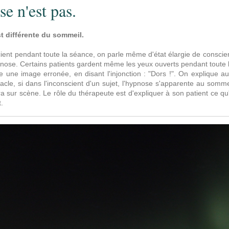
e n'est pas.
t différente du sommeil.
scient pendant toute la séance, on parle même d'état élargie de conscie
nose. Certains patients gardent même les yeux ouverts pendant toute 
une image erronée, en disant l'injonction : "Dors !". On explique au 
cle, si dans l'inconscient d'un sujet, l'hypnose s'apparente au sommeil
ra sur scène. Le rôle du thérapeute est d'expliquer à son patient ce q
.