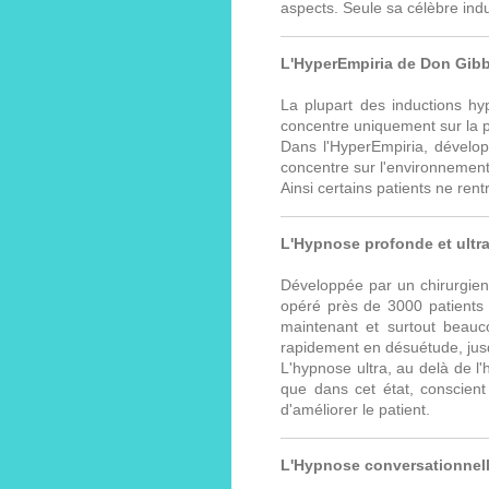
aspects. Seule sa célèbre induc
L'HyperEmpiria de Don Gib
La plupart des inductions hy
concentre uniquement sur la 
Dans l'HyperEmpiria, dévelop
concentre sur l'environnement 
Ainsi certains patients ne ren
L'Hypnose profonde et ultra
Développée par un chirurgien
opéré près de 3000 patients 
maintenant et surtout beauc
rapidement en désuétude, jusqu
L'hypnose ultra, au delà de l
que dans cet état, conscient
d'améliorer le patient.
L'Hypnose conversationnell