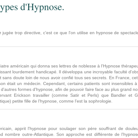
 types d'Hypnose.
 jugée trop directive, c'est ce que l'on utilise en hypnose de spectacl
iatre américain qui donna ses lettres de noblesse à l'Hypnose thérapeu
laissant lourdement handicapé. Il développa une incroyable faculté d'obse
st sans doute loin de nous avoir confié tous ses secrets. En France, c
son était un médecin. Cependant, certains patients sont insensibles à
 d'autres formes d'hypnose, afin de pouvoir faire face au plus grand no
rvant Erickson travailler (comme Satir et Perls) que Bandler et 
que) petite fille de l'hypnose, comme l'est la sophrologie.
icain, apprit l'hypnose pour soulager son père souffrant de doule
d nombre outre-Atlantique. Son approche est différente de l'hypno