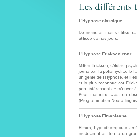
Les différents
L'Hypnose classique.
De moins en moins utilisé, car
utilisée de nos jours.
L'Hypnose Ericksonienne.
Milton Erickson, célèbre psych
jeune par la poliomyélite, le 
un génie de l'Hypnose, et il e
et la plus reconnue car Erick
paru intéressant de m'ouvrir à
Pour mémoire, c'est en obse
(Programmation Neuro-linguisti
L'Hypnose Elmanienne.
Elman, hypnothérapeute amér
médecin, il en forma un gran