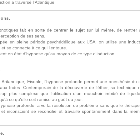
tion a traversé l'Atlantique.
bons.
pnotiques fait en sorte de centrer le sujet sur lui même, de rentrer 
perception de ses sens.
pée en pleine période psychédélique aux USA, on utilise une induct
et se connecte à ce qui l'entoure.
trent en état d'hypnose qu'au moyen de ce type d'induction.
.
 Britannique, Eisdale, l'hypnose profonde permet une anesthésie du co
aux Indes. Contemporain de la découverte de l'éther, sa technique n
oup plus complexe que l'utilisation d'un mouchoir imbibé de liqui
'à ce qu'elle soit remise au goût du jour.
'hypnose profonde, a vu la résolution de problème sans que le thérapeut
 et inconscient se réconcilie et travaille spontanément dans la même
e.